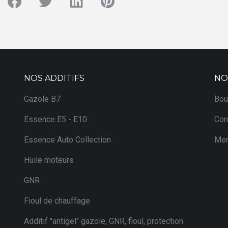
NOS ADDITIFS
NO
Gazole B7
Bou
Essence E5 - E10
Con
Essence Auto Collection
Men
Huile moteurs
GNR
Fioul de chauffage
Additif "antigel" gazole, GNR, fioul, protection